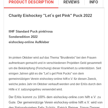
PRODUCT DESCRIPTION
REVIEWS
INFO
Charity Eishockey "Let´s get Pink" Puck 2022
Hersteller:
Staffelpreise
25 St.
-
100 St.
5.00 EUR
/ St.
IIHF Standard Puck pink/rosa
Menge auf Lager:
157
Sonderedition 2022
eishockey-online Aufkleber
Im pinken Oktober wird auf das Thema "Brustkrebs" bei den Frauen
aufmerksam gemacht und in verschiedenen Projekten Geld gesammelt
um die Bekämpfung (Forschung) dieser Krankheit zu unterstützen. Seit
einigen Jahren gibt es die "Let´s get Pink Pucks" von dem
gemeinnützigen Verein eishockey-online hilft e.V. für diesen Zweck,
welche jedes Jahr im Oktober verkauft werden und der Erlös durch den
Hilfe e.V. satzungsgetreu verwendet wird.
Der Erlös kommt zu 100% dem eishockey-online.com hilft e.V. zu
Gute. Der gemeinnützige Verein eishockey-online hilft e.V. wird von
den Nationalspielern Felix Schütz, Patrick Reimer, Simon Danner