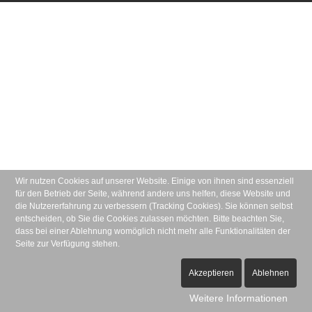
Wir nutzen Cookies auf unserer Website. Einige von ihnen sind essenziell
für den Betrieb der Seite, während andere uns helfen, diese Website und
die Nutzererfahrung zu verbessern (Tracking Cookies). Sie können selbst
entscheiden, ob Sie die Cookies zulassen möchten. Bitte beachten Sie,
dass bei einer Ablehnung womöglich nicht mehr alle Funktionalitäten der
Seite zur Verfügung stehen.
Akzeptieren
Ablehnen
Weitere Informationen