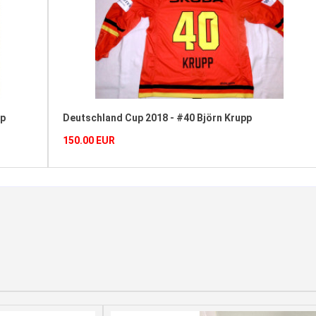
hland Cup 2018 - #40 Björn Krupp
DEB Gameworn
 EUR
150.00 EUR
ZUM WARENKORB HINZUFÜGEN
DETAILS