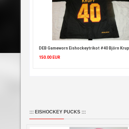
DEB Gameworn Eishockeytrikot #40 Björn Krupp
Deutsc
150.00 EUR
150.00
ZUM WARENKORB HINZUFÜGEN
DETAILS
::: EISHOCKEY PUCKS :::