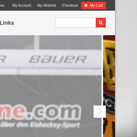
den
My Account
My Wishlist
Checkout
My Cart
Links