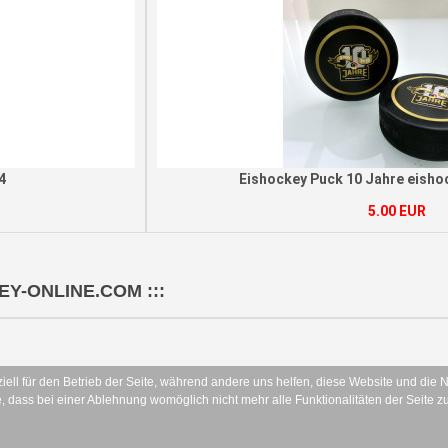
Eishockey Puck 10 Jahre eishockey-online.com
5.00 EUR
EY-ONLINE.COM :::
iell für den Betrieb der Seite, während andere uns helfen, diese Website und die 
Follow us:
, dass bei einer Ablehnung womöglich nicht mehr alle Funktionalitäten der Seite z