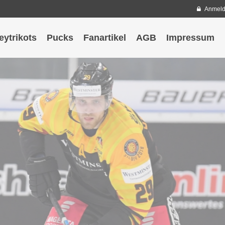
Anmel
eytrikots
Pucks
Fanartikel
AGB
Impressum